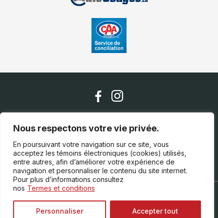
Nous contacter
Nous respectons votre vie privée.
En poursuivant votre navigation sur ce site, vous
acceptez les témoins électroniques (cookies) utilisés,
(819) 538-4500
entre autres, afin d’améliorer votre expérience de
navigation et personnaliser le contenu du site internet.
Pour plus d’informations consultez
nos
Termes et conditions
Termes et conditions
| © Tous droits réservés 2026
Association des marchands de véhicules d'occasion du
Québec
AMVOQ ne se tient pas responsable du contenu,
Personnaliser
Accepter tout